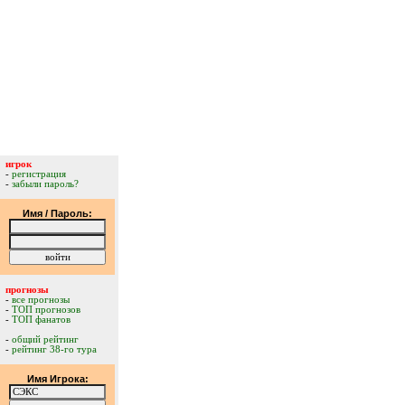
игрок
-
регистрация
-
забыли пароль?
Имя / Пароль:
прогнозы
-
все прогнозы
-
ТОП прогнозов
-
ТОП фанатов
-
общий рейтинг
-
рейтинг 38-го тура
Имя Игрока: