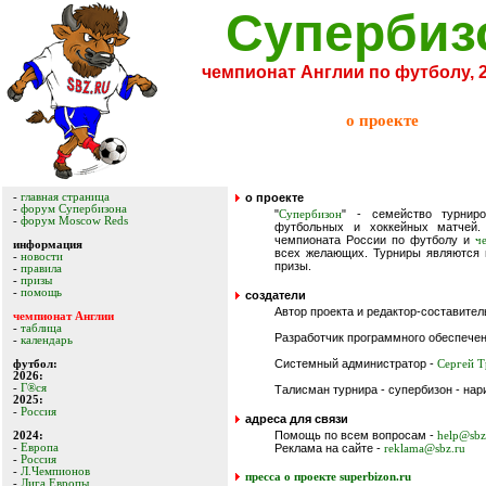
Супербиз
чемпионат Англии по футболу, 
о проекте
-
главная страница
о проекте
-
форум Супербизона
"
" - семейство турниро
Супербизон
-
форум Moscow Reds
футбольных и хоккейных матчей.
чемпионата России по футболу и
ч
информация
всех желающих. Турниры являются 
-
новости
призы.
-
правила
-
призы
-
помощь
создатели
Автор проекта и редактор-составител
чемпионат Англии
-
таблица
Разработчик программного обеспече
-
календарь
Системный администратор -
футбол:
Сергей 
2026:
-
Г®ся
Талисман турнира - супербизон - на
2025:
-
Россия
адреса для связи
Помощь по всем вопросам -
2024:
help@sbz
-
Европа
Реклама на сайте -
reklama@sbz.ru
-
Россия
-
Л.Чемпионов
пресса о проекте superbizon.ru
-
Лига Европы