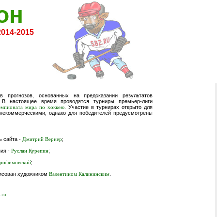
он
2014-2015
в прогнозов, основанных на предсказании результатов
 В настоящее время проводятся турниры премьер-лиги
. Участие в турнирах открыто для
емпионата мира по хоккею
некоммерческими, однако для победителей предусмотрены
ь сайта -
;
Дмитрий Вернер
ния -
;
Руслан Курепин
;
Трофимовский
рисован художником
.
Валентином Калининским
.ru